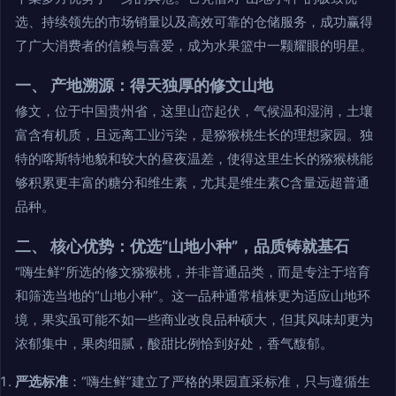
选、持续领先的市场销量以及高效可靠的仓储服务，成功赢得
了广大消费者的信赖与喜爱，成为水果篮中一颗耀眼的明星。
一、 产地溯源：得天独厚的修文山地
修文，位于中国贵州省，这里山峦起伏，气候温和湿润，土壤
富含有机质，且远离工业污染，是猕猴桃生长的理想家园。独
特的喀斯特地貌和较大的昼夜温差，使得这里生长的猕猴桃能
够积累更丰富的糖分和维生素，尤其是维生素C含量远超普通
品种。
二、 核心优势：优选“山地小种”，品质铸就基石
“嗨生鲜”所选的修文猕猴桃，并非普通品类，而是专注于培育
和筛选当地的“山地小种”。这一品种通常植株更为适应山地环
境，果实虽可能不如一些商业改良品种硕大，但其风味却更为
浓郁集中，果肉细腻，酸甜比例恰到好处，香气馥郁。
严选标准
：“嗨生鲜”建立了严格的果园直采标准，只与遵循生