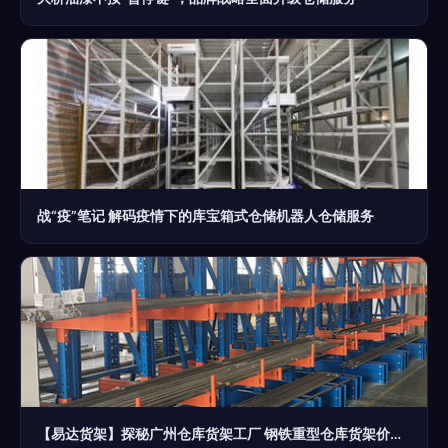
战“疫”笔记 解码疫情下的库宝箱式仓储机器人仓储服务
【易达货架】探秘广州仓库货架工厂 钢铁重型仓库货架价格全解析与仓储服务一体化方案