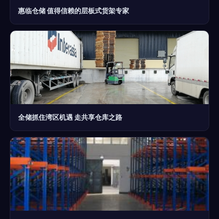
惠临仓储 值得信赖的层板式货架专家
全储抓住湾区机遇 走共享仓库之路