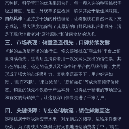
态种植、科学管理的优质果园合作。每一颗入选的猕猴桃都需
经过糖度、硬度、外观等多重检测，确保其处于最佳风味期。
自然风味
：坚持少干预的种植理念，让猕猴桃在自然环境下充
分成熟，最大限度地保留了其原始的山野风味和营养成分，满
足了现代消费者对“原汁原味”和健康食材的追求。
三、 市场表现：销量遥遥领先，口碑持续发酵
卓越的品质是市场的通行证。修文猕猴桃在“嗨生鲜”平台上销
量持续领先，这背后是消费者用一次次购买投出的信任票。其
出色的口感、稳定的品质以及“嗨生鲜”平台的品牌信誉，共同
形成了强大的市场吸引力。复购率居高不下，用户好评如
潮，“甜而不腻”、“果香浓郁”、“新鲜如初”等成为高频评价标
签。销量的领先不仅源于产品本身，也得益于精准的市场定位
和有效的营销推广，让这款深山佳果走进了千家万户。
四、 关键保障：专业仓储物流，锁住鲜嫩直达
猕猴桃属于呼吸跃变型水果，对采摘后的储存、运输条件要求
极高。为了将枝头的新鲜完好无损地送达消费者手中，“嗨生