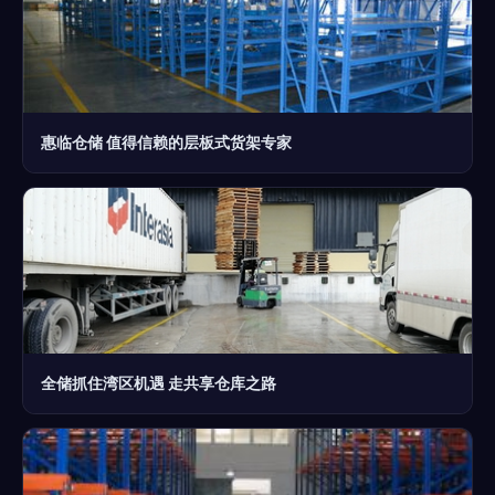
惠临仓储 值得信赖的层板式货架专家
全储抓住湾区机遇 走共享仓库之路